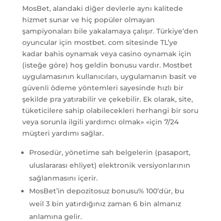
MosBet, alandaki diğer devlerle aynı kalitede
hizmet sunar ve hiç popüler olmayan
şampiyonaları bile yakalamaya çalışır. Türkiye’den
oyuncular için mostbet. com sitesinde TL’ye
kadar bahis oynamak veya casino oynamak için
(isteğe göre) hoş geldin bonusu vardır. Mostbet
uygulamasının kullanıcıları, uygulamanın basit ve
güvenli ödeme yöntemleri sayesinde hızlı bir
şekilde pra yatırabilir ve çekebilir. Ek olarak, site,
tüketicilere sahip olabilecekleri herhangi bir soru
veya sorunla ilgili yardımcı olmak» «için 7/24
müşteri yardımı sağlar.
Prosedür, yönetime sah belgelerin (pasaport,
uluslararası ehliyet) elektronik versiyonlarının
sağlanmasını içerir.
MosBet’in depozitosuz bonusu% 100’dür, bu
weil 3 bin yatırdığınız zaman 6 bin almanız
anlamına gelir.