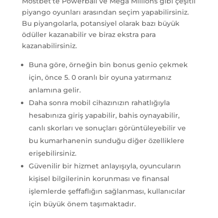
Mostbet’te Powerball ve Mega Millions gibi çeşitli
piyango oyunları arasından seçim yapabilirsiniz.
Bu piyangolarla, potansiyel olarak bazı büyük
ödüller kazanabilir ve biraz ekstra para
kazanabilirsiniz.
Buna göre, örneğin bin bonus genio çekmek
için, önce 5. 0 oranlı bir oyuna yatırmanız
anlamına gelir.
Daha sonra mobil cihazınızın rahatlığıyla
hesabınıza giriş yapabilir, bahis oynayabilir,
canlı skorları ve sonuçları görüntüleyebilir ve
bu kumarhanenin sunduğu diğer özelliklere
erişebilirsiniz.
Güvenilir bir hizmet anlayışıyla, oyuncuların
kişisel bilgilerinin korunması ve finansal
işlemlerde şeffaflığın sağlanması, kullanıcılar
için büyük önem taşımaktadır.