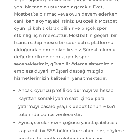
yeni bir tane oluşturmanız gerekir. Evet,
Mostbet’te bir maç veya oyun devam ederken
canlı bahis oynayabilirsiniz. Bu özellik Mostbet
oyun içi bahis olarak bilinir ve birçok spor
etkinliği için mevcuttur. Mostbet’in geçerli bir
lisansa sahip meşru bir spor bahis platformu
olduğundan emin olabilirsiniz. Sürekli olumlu
değerlendirmelerimiz, geniş spor
seçeneklerimiz, güvenilir ödeme sistemimiz
empieza duyarlı müşteri desteğimiz gibi
hizmetlerimizin kalitesini yansıtmaktadır.
Ancak, oyuncu profili doldurmayı ve hesabı
kayıttan sonraki yarım saat içinde para
yatırmayı başardıysa, ilk depozitonun %125’i
tutarında bonus verilecektir.
Ayrıca, sorularınızın çoğunu yanıtlayabilecek
kapsamlı bir SSS bölümüne sahiptirler, böylece
müşteri hizmetleri ekibinden bir yanıt