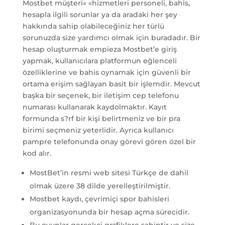
Mostbet müşteri» «hizmetleri personeli, bahis,
hesapla ilgili sorunlar ya da aradaki her şey
hakkında sahip olabileceğiniz her türlü
sorunuzda size yardımcı olmak için buradadır. Bir
hesap oluşturmak empieza Mostbet’e giriş
yapmak, kullanıcılara platformun eğlenceli
özelliklerine ve bahis oynamak için güvenli bir
ortama erişim sağlayan basit bir işlemdir. Mevcut
başka bir seçenek, bir iletişim cep telefonu
numarası kullanarak kaydolmaktır. Kayıt
formunda s?rf bir kişi belirtmeniz ve bir pra
birimi seçmeniz yeterlidir. Ayrıca kullanıcı
pampre telefonunda onay görevi gören özel bir
kod alır.
MostBet’in resmi web sitesi Türkçe de dahil
olmak üzere 38 dilde yerelleştirilmiştir.
Mostbet kaydı, çevrimiçi spor bahisleri
organizasyonunda bir hesap açma sürecidir.