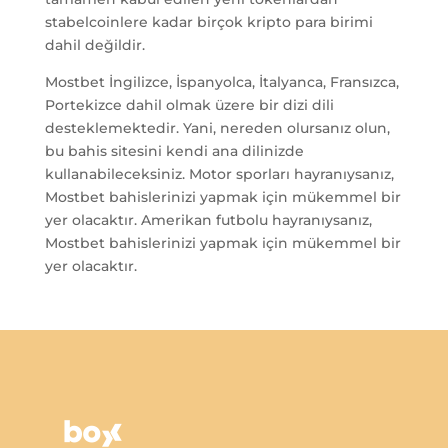
stabelcoinlere kadar birçok kripto para birimi
dahil değildir.
Mostbet İngilizce, İspanyolca, İtalyanca, Fransızca,
Portekizce dahil olmak üzere bir dizi dili
desteklemektedir. Yani, nereden olursanız olun,
bu bahis sitesini kendi ana dilinizde
kullanabileceksiniz. Motor sporları hayranıysanız,
Mostbet bahislerinizi yapmak için mükemmel bir
yer olacaktır. Amerikan futbolu hayranıysanız,
Mostbet bahislerinizi yapmak için mükemmel bir
yer olacaktır.