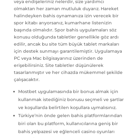
veya endişeleriniz nelerdir, size yardımcı
olmaktan her zaman mutluluk duyarız. Hareket
halindeyken bahis oynamanıza izin verecek bir
spor kitabı arıyorsanız, kumarhane listenizin
başında olmalıdır. Spor bahis uygulamaları söz
konusu olduğunda tabletler genellikle göz ardı
edilir, ancak bu site tüm büyük tablet markaları
için destek sunmayı garantilemiştir. Uygulamaya
PC veya Mac bilgisayarınız üzerinden de
erişebilirsiniz. Site tabletler düşünülerek
tasarlanmıştır ve her cihazda mükemmel şekilde
çalışacaktır.
Mostbet uygulamasında bir bonus almak için
kullanmak istediğiniz bonusu seçmeli ve şartlar
ve koşullarda belirtilen koşullara uymalısınız.
Türkiye’nin önde gelen bahis platformlarından
biri olan bu platform, kullanıcılarına geniş bir
bahis yelpazesi ve eğlenceli casino oyunları