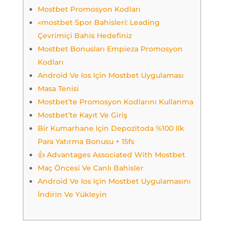
Mostbet Promosyon Kodları
«mostbet Spor Bahisleri: Leading
Çevrimiçi Bahis Hedefiniz
Mostbet Bonusları Empieza Promosyon
Kodları
Android Ve Ios Için Mostbet Uygulaması
Masa Tenisi
Mostbet’te Promosyon Kodlarını Kullanma
Mostbet’te Kayıt Ve Giriş
Bir Kumarhane Için Depozitoda %100 Ilk
Para Yatırma Bonusu + 15fs
👍 Advantages Associated With Mostbet
Maç Öncesi Ve Canlı Bahisler
Android Ve Ios Için Mostbet Uygulamasını
İndirin Ve Yükleyin