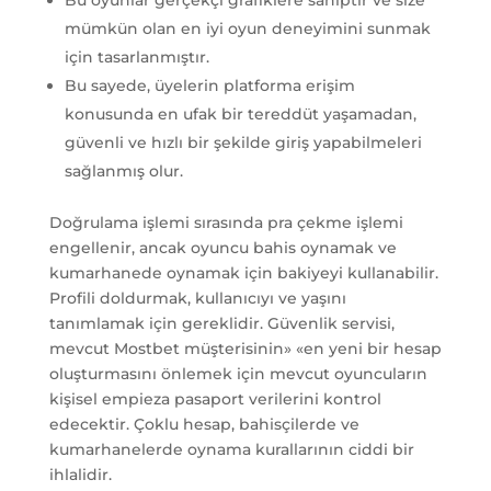
Bu oyunlar gerçekçi grafiklere sahiptir ve size
mümkün olan en iyi oyun deneyimini sunmak
için tasarlanmıştır.
Bu sayede, üyelerin platforma erişim
konusunda en ufak bir tereddüt yaşamadan,
güvenli ve hızlı bir şekilde giriş yapabilmeleri
sağlanmış olur.
Doğrulama işlemi sırasında pra çekme işlemi
engellenir, ancak oyuncu bahis oynamak ve
kumarhanede oynamak için bakiyeyi kullanabilir.
Profili doldurmak, kullanıcıyı ve yaşını
tanımlamak için gereklidir. Güvenlik servisi,
mevcut Mostbet müşterisinin» «en yeni bir hesap
oluşturmasını önlemek için mevcut oyuncuların
kişisel empieza pasaport verilerini kontrol
edecektir. Çoklu hesap, bahisçilerde ve
kumarhanelerde oynama kurallarının ciddi bir
ihlalidir.