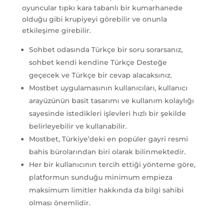
oyuncular tıpkı kara tabanlı bir kumarhanede
olduğu gibi krupiyeyi görebilir ve onunla
etkileşime girebilir.
Sohbet odasında Türkçe bir soru sorarsanız,
sohbet kendi kendine Türkçe Desteğe
geçecek ve Türkçe bir cevap alacaksınız.
Mostbet uygulamasının kullanıcıları, kullanıcı
arayüzünün basit tasarımı ve kullanım kolaylığı
sayesinde istedikleri işlevleri hızlı bir şekilde
belirleyebilir ve kullanabilir.
Mostbet, Türkiye’deki en popüler gayri resmi
bahis bürolarından biri olarak bilinmektedir.
Her bir kullanıcının tercih ettiği yönteme göre,
platformun sunduğu minimum empieza
maksimum limitler hakkında da bilgi sahibi
olması önemlidir.