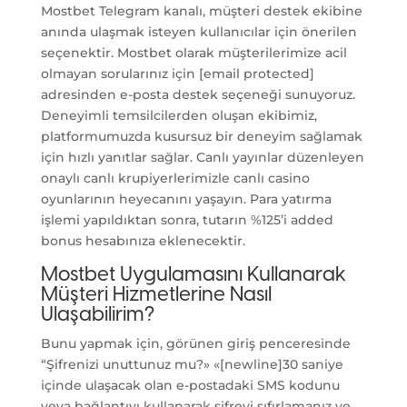
Mostbet Telegram kanalı, müşteri destek ekibine
anında ulaşmak isteyen kullanıcılar için önerilen
seçenektir. Mostbet olarak müşterilerimize acil
olmayan sorularınız için [email protected]
adresinden e-posta destek seçeneği sunuyoruz.
Deneyimli temsilcilerden oluşan ekibimiz,
platformumuzda kusursuz bir deneyim sağlamak
için hızlı yanıtlar sağlar. Canlı yayınlar düzenleyen
onaylı canlı krupiyerlerimizle canlı casino
oyunlarının heyecanını yaşayın. Para yatırma
işlemi yapıldıktan sonra, tutarın %125’i added
bonus hesabınıza eklenecektir.
Mostbet Uygulamasını Kullanarak
Müşteri Hizmetlerine Nasıl
Ulaşabilirim?
Bunu yapmak için, görünen giriş penceresinde
“Şifrenizi unuttunuz mu?» «[newline]30 saniye
içinde ulaşacak olan e-postadaki SMS kodunu
veya bağlantıyı kullanarak şifreyi sıfırlamanız ve