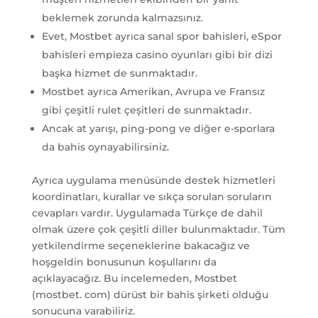
beklemek zorunda kalmazsınız.
Evet, Mostbet ayrıca sanal spor bahisleri, eSpor
bahisleri empieza casino oyunları gibi bir dizi
başka hizmet de sunmaktadır.
Mostbet ayrıca Amerikan, Avrupa ve Fransız
gibi çeşitli rulet çeşitleri de sunmaktadır.
Ancak at yarışı, ping-pong ve diğer e-sporlara
da bahis oynayabilirsiniz.
Ayrıca uygulama menüsünde destek hizmetleri
koordinatları, kurallar ve sıkça sorulan soruların
cevapları vardır. Uygulamada Türkçe de dahil
olmak üzere çok çeşitli diller bulunmaktadır. Tüm
yetkilendirme seçeneklerine bakacağız ve
hoşgeldin bonusunun koşullarını da
açıklayacağız. Bu incelemeden, Mostbet
(mostbet. com) dürüst bir bahis şirketi olduğu
sonucuna varabiliriz.