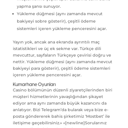
yapma şansı sunuyor.
Yükleme düğmesi (aynı zamanda mevcut
bakiyeyi sobre gösterir), çeşitli ödeme
sistemleri içeren yükleme penceresini açar.
Yayın yok, ancak ana ekranda ayrıntılı maç
istatistikleri ve üç ek sekme var. Türkçe dili
mevcuttur, sayfaların Türkçeye çevirisi doğru ve
nettir. Yükleme düğmesi (aynı zamanda mevcut
bakiyeyi para gösterir), çeşitli ödeme sistemleri
içeren yükleme penceresini açar.
Kumarhane Oyunları
Casino bölümünün düzenli ziyaretçilerinden biri
müşteri hizmetlerinin yavaşlığından şikayet
ediyor ama aynı zamanda büyük kazancını da
anlatıyor. Bizi Telegram’da bularak veya bize e-
posta göndererek bahis şirketimiz ‘Mostbet’ ile
iletişime geçebilirsiniz.» «[newline]Sorularınız