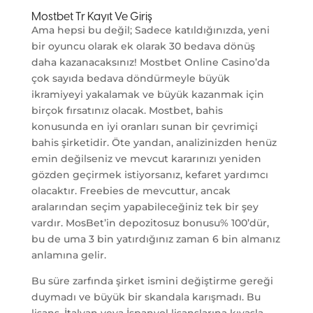
Mostbet Tr Kayıt Ve Giriş
Ama hepsi bu değil; Sadece katıldığınızda, yeni
bir oyuncu olarak ek olarak 30 bedava dönüş
daha kazanacaksınız! Mostbet Online Casino’da
çok sayıda bedava döndürmeyle büyük
ikramiyeyi yakalamak ve büyük kazanmak için
birçok fırsatınız olacak. Mostbet, bahis
konusunda en iyi oranları sunan bir çevrimiçi
bahis şirketidir. Öte yandan, analizinizden henüz
emin değilseniz ve mevcut kararınızı yeniden
gözden geçirmek istiyorsanız, kefaret yardımcı
olacaktır. Freebies de mevcuttur, ancak
aralarından seçim yapabileceğiniz tek bir şey
vardır. MosBet’in depozitosuz bonusu% 100’dür,
bu de uma 3 bin yatırdığınız zaman 6 bin almanız
anlamına gelir.
Bu süre zarfında şirket ismini değiştirme gereği
duymadı ve büyük bir skandala karışmadı. Bu