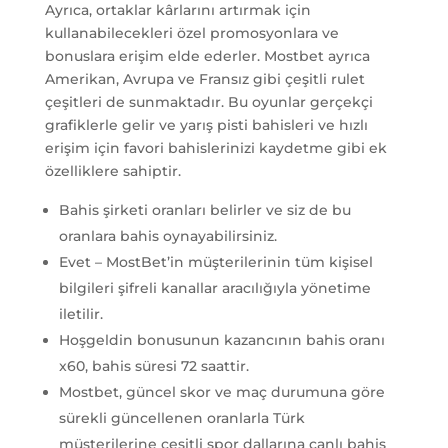
Ayrıca, ortaklar kârlarını artırmak için
kullanabilecekleri özel promosyonlara ve
bonuslara erişim elde ederler. Mostbet ayrıca
Amerikan, Avrupa ve Fransız gibi çeşitli rulet
çeşitleri de sunmaktadır. Bu oyunlar gerçekçi
grafiklerle gelir ve yarış pisti bahisleri ve hızlı
erişim için favori bahislerinizi kaydetme gibi ek
özelliklere sahiptir.
Bahis şirketi oranları belirler ve siz de bu
oranlara bahis oynayabilirsiniz.
Evet – MostBet’in müşterilerinin tüm kişisel
bilgileri şifreli kanallar aracılığıyla yönetime
iletilir.
Hoşgeldin bonusunun kazancının bahis oranı
x60, bahis süresi 72 saattir.
Mostbet, güncel skor ve maç durumuna göre
sürekli güncellenen oranlarla Türk
müşterilerine çeşitli spor dallarına canlı bahis