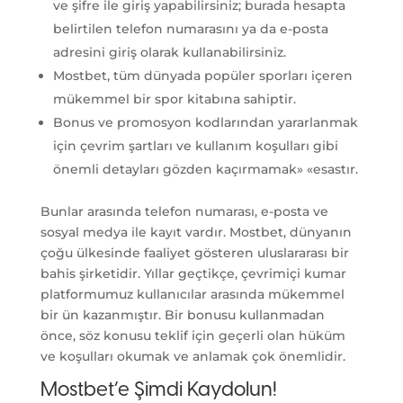
ve şifre ile giriş yapabilirsiniz; burada hesapta
belirtilen telefon numarasını ya da e-posta
adresini giriş olarak kullanabilirsiniz.
Mostbet, tüm dünyada popüler sporları içeren
mükemmel bir spor kitabına sahiptir.
Bonus ve promosyon kodlarından yararlanmak
için çevrim şartları ve kullanım koşulları gibi
önemli detayları gözden kaçırmamak» «esastır.
Bunlar arasında telefon numarası, e-posta ve
sosyal medya ile kayıt vardır. Mostbet, dünyanın
çoğu ülkesinde faaliyet gösteren uluslararası bir
bahis şirketidir. Yıllar geçtikçe, çevrimiçi kumar
platformumuz kullanıcılar arasında mükemmel
bir ün kazanmıştır. Bir bonusu kullanmadan
önce, söz konusu teklif için geçerli olan hüküm
ve koşulları okumak ve anlamak çok önemlidir.
Mostbet’e Şimdi Kaydolun!