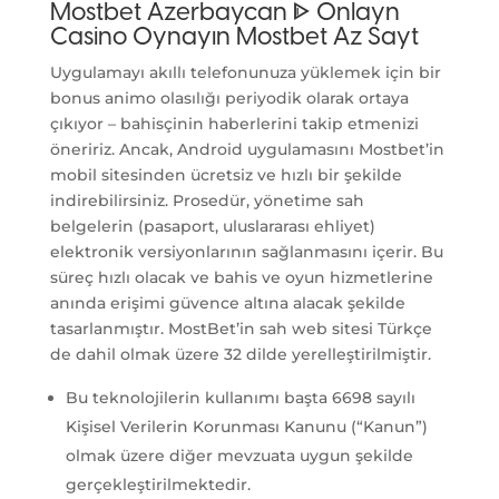
Mostbet Azerbaycan ᐈ Onlayn
Casino Oynayın Mostbet Az Sayt
Uygulamayı akıllı telefonunuza yüklemek için bir
bonus animo olasılığı periyodik olarak ortaya
çıkıyor – bahisçinin haberlerini takip etmenizi
öneririz. Ancak, Android uygulamasını Mostbet’in
mobil sitesinden ücretsiz ve hızlı bir şekilde
indirebilirsiniz. Prosedür, yönetime sah
belgelerin (pasaport, uluslararası ehliyet)
elektronik versiyonlarının sağlanmasını içerir. Bu
süreç hızlı olacak ve bahis ve oyun hizmetlerine
anında erişimi güvence altına alacak şekilde
tasarlanmıştır. MostBet’in sah web sitesi Türkçe
de dahil olmak üzere 32 dilde yerelleştirilmiştir.
Bu teknolojilerin kullanımı başta 6698 sayılı
Kişisel Verilerin Korunması Kanunu (“Kanun”)
olmak üzere diğer mevzuata uygun şekilde
gerçekleştirilmektedir.