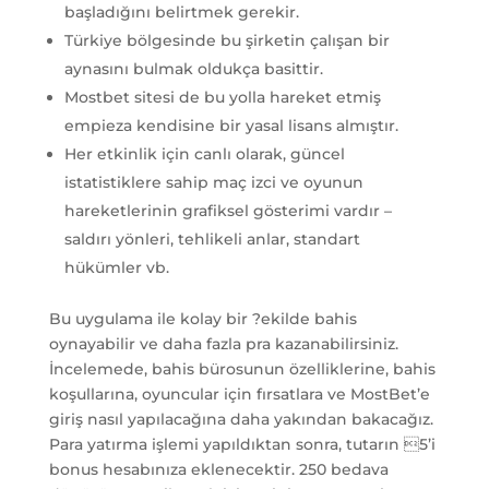
başladığını belirtmek gerekir.
Türkiye bölgesinde bu şirketin çalışan bir
aynasını bulmak oldukça basittir.
Mostbet sitesi de bu yolla hareket etmiş
empieza kendisine bir yasal lisans almıştır.
Her etkinlik için canlı olarak, güncel
istatistiklere sahip maç izci ve oyunun
hareketlerinin grafiksel gösterimi vardır –
saldırı yönleri, tehlikeli anlar, standart
hükümler vb.
Bu uygulama ile kolay bir ?ekilde bahis
oynayabilir ve daha fazla pra kazanabilirsiniz.
İncelemede, bahis bürosunun özelliklerine, bahis
koşullarına, oyuncular için fırsatlara ve MostBet’e
giriş nasıl yapılacağına daha yakından bakacağız.
Para yatırma işlemi yapıldıktan sonra, tutarın 5’i
bonus hesabınıza eklenecektir. 250 bedava