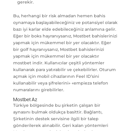
gerekir.
Bu, herhangi bir risk almadan hemen bahis
oynamaya başlayabileceğiniz ve potansiyel olarak
bazı iyi karlar elde edebileceğiniz anlamına gelir.
Eğer bir boks hayranıysanız, Mostbet bahislerinizi
yapmak için mükemmel bir yer olacaktır. Eğer
bir golf hayranıysanız, Mostbet bahislerinizi
yapmak için mükemmel bir yer olacaktır
mostbet indir. Kullanıcılar çeşitli yöntemler
kullanarak para yatırabilir ve çekebilirler. Oturum
açmak için mobil cihazlarının Feel ID’sini
kullanabilir veya şifrelerini» «empieza telefon
numaralarını girebilirler.
Mostbet Az
Türkiye bölgesinde bu şirketin çalışan bir
aynasını bulmak oldukça basittir. Bağlantı,
Şirketinin destek servisine ilgili bir talep
gönderilerek alınabilir. Geri kalan yöntemleri