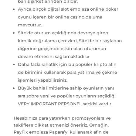
bahis şirketlerinden biridir.
Ayrıca birçok dijital slot empieza online poker
oyunu içeren bir online casino de uma
mevcuttur.
Site’de oturum açıldığında devreye giren
kimlik doğrulama çerezleri, Site’de bir sayfadan
diğerine geçişinde etkin olan oturumun
devam etmesini sağlamaktadır.»
Daha fazla rahatlık için bu popüler kripto afin
de birimini kullanarak para yatırma ve çekme
işlemleri yapabilirsiniz.
Büyük bahis limitlerine sahip oyunların yanı
sıra sobre yeni ve popüler oyunların seçildiği
VERY IMPORTANT PERSONEL seçkisi vardır.
Hesabınıza para yatırırken promosyonlara ve
tekliflere dikkat etmenizi öneririz. Örneğin,
PayFix empieza Papara’yı kullanarak afin de