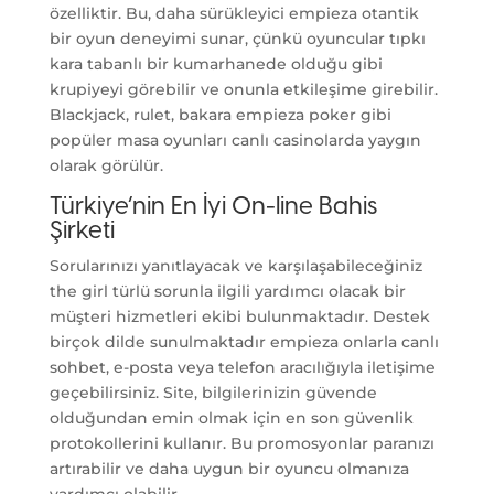
özelliktir. Bu, daha sürükleyici empieza otantik
bir oyun deneyimi sunar, çünkü oyuncular tıpkı
kara tabanlı bir kumarhanede olduğu gibi
krupiyeyi görebilir ve onunla etkileşime girebilir.
Blackjack, rulet, bakara empieza poker gibi
popüler masa oyunları canlı casinolarda yaygın
olarak görülür.
Türkiye’nin En İyi On-line Bahis
Şirketi
Sorularınızı yanıtlayacak ve karşılaşabileceğiniz
the girl türlü sorunla ilgili yardımcı olacak bir
müşteri hizmetleri ekibi bulunmaktadır. Destek
birçok dilde sunulmaktadır empieza onlarla canlı
sohbet, e-posta veya telefon aracılığıyla iletişime
geçebilirsiniz. Site, bilgilerinizin güvende
olduğundan emin olmak için en son güvenlik
protokollerini kullanır. Bu promosyonlar paranızı
artırabilir ve daha uygun bir oyuncu olmanıza