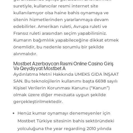
suretiyle, kullanıcılar resmi internet site
kullanılamıyor olsa haine bahis oynamaya ve
sitenin hizmetlerinden yararlanmaya devam
edebilirler. Amerikan ruleti, Avrupa ruleti ve
Fransız ruleti arasından seçim yapabilirsiniz.
Kumarın bağımlılık yapabileceğine dikkat etmek
önemlidir, bu nedenle sorumlu bir şekilde
alınmalıdır.
Mostbet Azerbaycan Rəsmi Online Casino Giriş
Və Qeydiyyat Mostbet A
Aydınlatma Metni Hakkında UMEKS GIDA İNŞAAT
SAN. Bu teknolojilerin kullanımı başta 6698 sayılı
Kişisel Verilerin Korunması Kanunu (“Kanun”)
olmak üzere diğer mevzuata uygun şekilde
gerçekleştirilmektedir.
Henüz kumar oynamayı denemeyenler için
Mostbet Türkiye sitesinin bahis sektöründeki
yolculuğuna the year regarding 2010 yılında