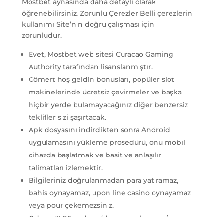
Mostbet aynasında daha detaylı olarak
öğrenebilirsiniz. Zorunlu Çerezler Belli çerezlerin
kullanımı Site’nin doğru çalışması için
zorunludur.
Evet, Mostbet web sitesi Curacao Gaming
Authority tarafından lisanslanmıştır.
Cömert hoş geldin bonusları, popüler slot
makinelerinde ücretsiz çevirmeler ve başka
hiçbir yerde bulamayacağınız diğer benzersiz
teklifler sizi şaşırtacak.
Apk dosyasını indirdikten sonra Android
uygulamasını yükleme prosedürü, onu mobil
cihazda başlatmak ve basit ve anlaşılır
talimatları izlemektir.
Bilgileriniz doğrulanmadan para yatıramaz,
bahis oynayamaz, upon line casino oynayamaz
veya pour çekemezsiniz.