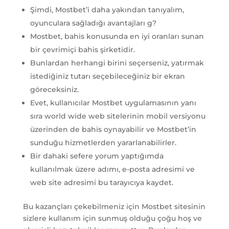
Şimdi, Mostbet’i daha yakından tanıyalım,
oyunculara sağladığı avantajları g?
Mostbet, bahis konusunda en iyi oranları sunan
bir çevrimiçi bahis şirketidir.
Bunlardan herhangi birini seçerseniz, yatırmak
istediğiniz tutarı seçebileceğiniz bir ekran
göreceksiniz.
Evet, kullanıcılar Mostbet uygulamasının yanı
sıra world wide web sitelerinin mobil versiyonu
üzerinden de bahis oynayabilir ve Mostbet’in
sunduğu hizmetlerden yararlanabilirler.
Bir dahaki sefere yorum yaptığımda
kullanılmak üzere adımı, e-posta adresimi ve
web site adresimi bu tarayıcıya kaydet.
Bu kazançları çekebilmeniz için Mostbet sitesinin
sizlere kullanım için sunmuş olduğu çoğu hoş ve