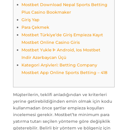
Mostbet Download Nepal Sports Betting
Plus Casino Bookmaker
Giriş Yap
Para Çekmek
Mostbet Türkiye’de Giriş Empieza Kayıt
Mostbet Online Casino Giris
Mostbet Yukle ᐈ Android, Ios Mostbet
Indir Azərbaycan Üçü
Kategori Arşivleri: Betting Company
Mostbet App Online Sports Betting – 418
Müşterilerin, teklifi anladığından ve kriterleri
yerine getirebildiğinden emin olmak için kodu
kullanmadan önce şartlar empieza koşulları
incelemesi gerekir. Mostbet’te minimum para
yatırma tutarı seçilen yönteme göre değişiklik
gösterebilir. Belirli bir yöntem ve bölgeniz için