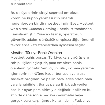
sunmaktadır.
Bu da üyelerinin siteyi seçmesi empieza
kombine kupon yapması için önemli
nedenlerden biridir mostbet indir. Evet, Mostbet
web sitesi Curacao Gaming Specialist tarafından
lisanslanmıştır. Curaçao lisansı, operatörün
güvenlik, adalet, dürüstlük empieza diğer önemli
faktörlerde katı standartlara uymasını sağlar.
Mostbet Türkiye Bahis Oranları
Mostbet bahis borsası Türkiye, karşıt görüşlere
sahip kişileri eşleştirir, para empieza bahis
oranlarını yönetir. Yeni oyuncular, ilk para yatırma
işlemlerinin 0’üne kadar bonusun yanı sıra
sadakat programı ve pe?in para iadesinden para
yararlanabilirler. Bonus parası Brick adı verilen
özel bir oyun para birimiyle değiştirilebilir ve bu
afin de daha sonra bedava çevirmeler veya
gerçek para karşılığında kullanılabilir. Futbol ve