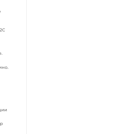
е
%2C
е.
ино.
ции
ур