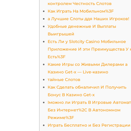
контролем Честность Слотов
Как Играть На Мобильном%3F
а Лучшие Слоты ддя Наших Игроков!
Удобные денежные И Выплаты
Выигрышей
Есть Ли у Slotcity Casino Мобильное
Приложение И эти Преимущества У 
Есть%3F
Какие Игры со Живыми Дилерами а
Казино Get-x — Live-казино
тайные Слотов
Как Сделать обналичил И Получить
Бонус В Казино Get-x
Iможно ли Играть В Игровые Автома
Без Интернет%2C В Автономном
Режиме%3F
Играть Бесплатно и Без Регистрации