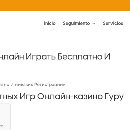
Inicio
Seguimiento
Servicios
нлайн Играть Бесплатно И
атно И никаких Регистрации»
тных Игр Онлайн-казино Гуру
то