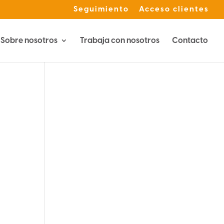
Seguimiento
Acceso clientes
Sobre nosotros
Trabaja con nosotros
Contacto