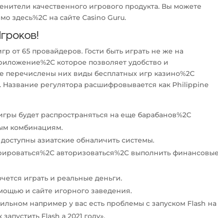
ценители качественного игрового продукта. Вы можете
мо здесь%2C на сайте Casino Guru.
гроков!
игр от 65 провайдеров. Гости быть играть не же на
риложение%2C которое позволяет удобство и
е перечислены них виды бесплатных игр казино%2C
. Название регулятора расшифровывается как Philippine
гры будет распространяться на еще барабанов%2C
ым комбинациям.
 доступны азиатские обналичить системы.
рироваться%2C авторизоваться%2C выполнить финансовы
очется играть и реальные деньги.
мощью и сайте игорного заведения.
бильном например у вас есть проблемы с запуском Flash на
запустить Flash а 2021 году».