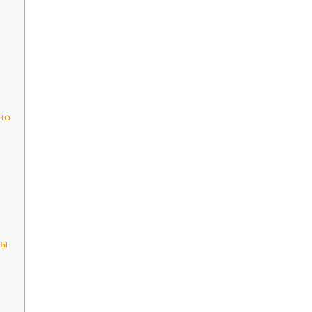
но
ты