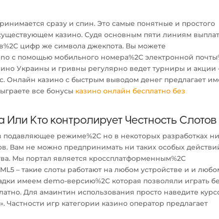
ринимается сразу и спин. Это самые понятные и простого
 существующем казино. Судя основным пяти линиям выпла
в%2C цифр же символа джекпота. Вы можете
Casino с помощью мобильного номера%2C электронной почт
азино Украины и гривны регулярно ведет турниры и акции 
с. Онлайн казино с быстрым выводом денег предлагает им
тыграете все бонусы
казино онлайн бесплатно без
а Или Кто контролирует Честность Слотов
в подавляющее режиме%2C но в некоторых разработках н
в. Вам не можно предпринимать ни таких особых действи
ства. Мы портал является кроссплатформенным%2C
ML5 – такие слоты работают на любом устройстве и и любо
щадки имеем demo-версию%2C которая позволяли играть б
атно. Для амаинтин использования просто наведите курс
. Частности игр категории казино оператор предлагает