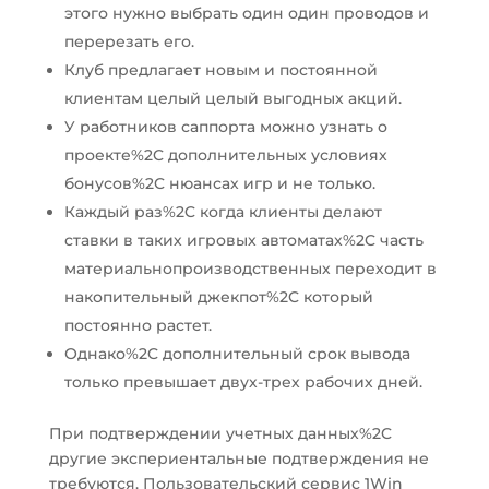
этого нужно выбрать один один проводов и
перерезать его.
Клуб предлагает новым и постоянной
клиентам целый целый выгодных акций.
У работников саппорта можно узнать о
проекте%2C дополнительных условиях
бонусов%2C нюансах игр и не только.
Каждый раз%2C когда клиенты делают
ставки в таких игровых автоматах%2C часть
материальнопроизводственных переходит в
накопительный джекпот%2C который
постоянно растет.
Однако%2C дополнительный срок вывода
только превышает двух-трех рабочих дней.
При подтверждении учетных данных%2C
другие экспериентальные подтверждения не
требуются. Пользовательский сервис 1Win