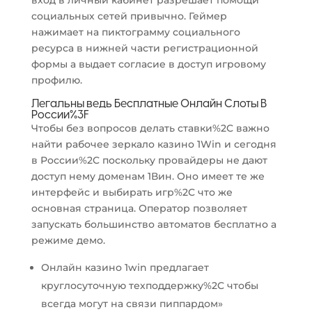
вход в личный кабинет разрешает помощи
социальных сетей привычно. Геймер
нажимает на пиктограмму социального
ресурса в нижней части регистрационной
формы а выдает согласие в доступ игровому
профилю.
Легальны ведь Бесплатные Онлайн Слоты В
России%3F
Чтобы без вопросов делать ставки%2C важно
найти рабочее зеркало казино 1Win и сегодня
в России%2C поскольку провайдеры не дают
доступ нему доменам 1Вин. Оно имеет те же
интерфейс и выбирать игр%2C что же
основная страница. Оператор позволяет
запускать большинство автоматов бесплатно а
режиме демо.
Онлайн казино 1win предлагает
круглосуточную техподдержку%2C чтобы
всегда могут на связи пиппардом»