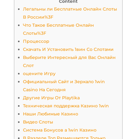
Content
Легальны ли Бесплатные Онлайн Слоты
В России%3F
Что Такое Бесплатные Онлайн
Слоты%3F
Процессор
Скачать И Установить 1вин Со Слотами
Выберите Интересный для Вас Онлайн
Слот
оцените Игру
Официальный Сайт и Зеркало 1win
Casino На Сегодня
Другие Игры От Playtika
Техническая поддержка Казино 1win
Наши Любимые Казино
Видео Слоты
Система Бонусов а 1win Казино
В Разделе Топ Размещаются Только