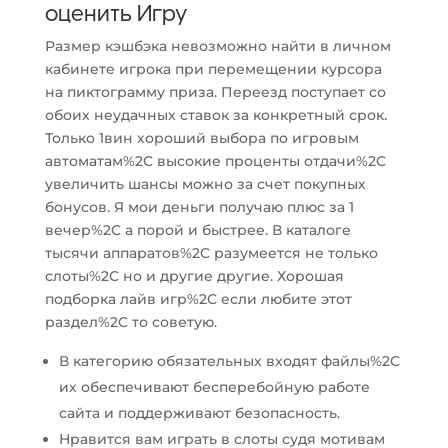
оценить Игру
Размер кэшбэка невозможно найти в личном
кабинете игрока при перемещении курсора
на пиктограмму приза. Переезд поступает со
обоих неудачных ставок за конкретный срок.
Только 1вин хороший выбора по игровым
автоматам%2C высокие проценты отдачи%2C
увеличить шансы можно за счет покупных
бонусов. Я мои деньги получаю плюс за 1
вечер%2C а порой и быстрее. В каталоге
тысячи аппаратов%2C разумеется не только
слоты%2C но и другие другие. Хорошая
подборка лайв игр%2C если любите этот
раздел%2C то советую.
В категорию обязательных входят файлы%2C
их обеспечивают бесперебойную работе
сайта и поддерживают безопасность.
Нравится вам играть в слоты судя мотивам