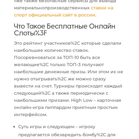
«же также безопасные сервисы для вывода
материальнопроизводственных
ставки на
спорт официальный сайт в россии
.
Что Такое Бесплатные Онлайн
Слоты%3F
Это рейтинг участников%2C которые сделали
наибольшее количество ставок.
Посоревноваться за ТОП-10 быть все
желающие%2C только ТОП-3 получают
наибольшие денежные призы. Или этом их не
нужно отыгрывать%2C же можно сразу
вывести на счет. Турниры происходят каждый
следующий%2C а также периодически с
наибольшими призами. High Low – карточная
онлайн-игра пиппардом приятным простым
интерфейсом.
Суть игры и следующем – игроку
предлагается обезвредить бомбу%2C для