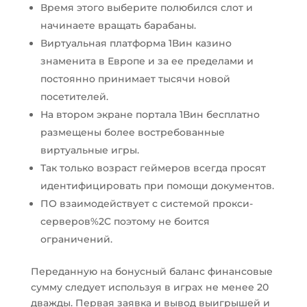
Время этого выберите полюбился слот и
начинаете вращать барабаны.
Виртуальная платформа 1Вин казино
знаменита в Европе и за ее пределами и
постоянно принимает тысячи новой
посетителей.
На втором экране портала 1Вин бесплатно
размещены более востребованные
виртуальные игры.
Так только возраст геймеров всегда просят
идентифицировать при помощи документов.
ПО взаимодействует с системой прокси-
серверов%2C поэтому не боится
ограничений.
Переданную на бонусный баланс финансовые
сумму следует используя в играх не менее 20
дважды. Первая заявка и вывод выигрышей и