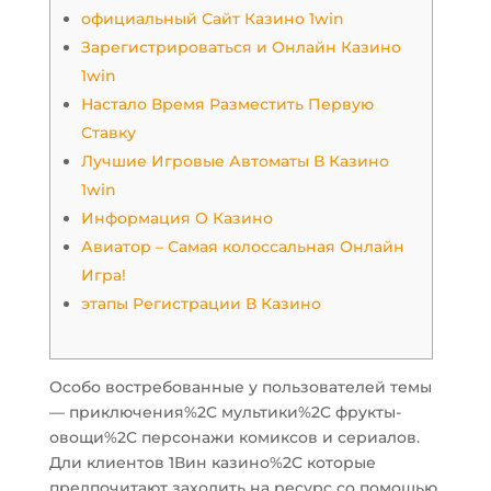
официальный Сайт Казино 1win
Зарегистрироваться и Онлайн Казино
1win
Настало Время Разместить Первую
Ставку
Лучшие Игровые Автоматы В Казино
1win
Информация O Казино
Авиатор – Самая колоссальная Онлайн
Игра!
этапы Регистрации В Казино
Особо востребованные у пользователей темы
— приключения%2C мультики%2C фрукты-
овощи%2C персонажи комиксов и сериалов.
Дли клиентов 1Вин казино%2C которые
предпочитают заходить на ресурс со помощью