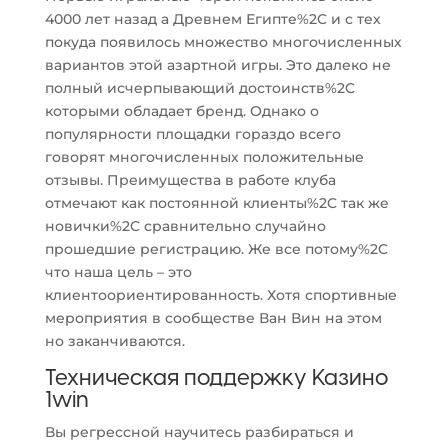
4000 лет назад а Древнем Египте%2C и с тех
покуда появилось множество многочисленных
вариантов этой азартной игры. Это далеко не
полный исчерпывающий достоинств%2C
которыми обладает бренд. Однако о
популярности площадки гораздо всего
говорят многочисленных положительные
отзывы. Преимущества в работе клуба
отмечают как постоянной клиенты%2C так же
новички%2C сравнительно случайно
прошедшие регистрацию. Же все потому%2C
что наша цель – это
клиентоориентированность. Хотя спортивные
мероприятия в сообществе Ван Вин на этом
но заканчиваются.
Техническая поддержку Казино
1win
Вы регрессной научитесь разбираться и