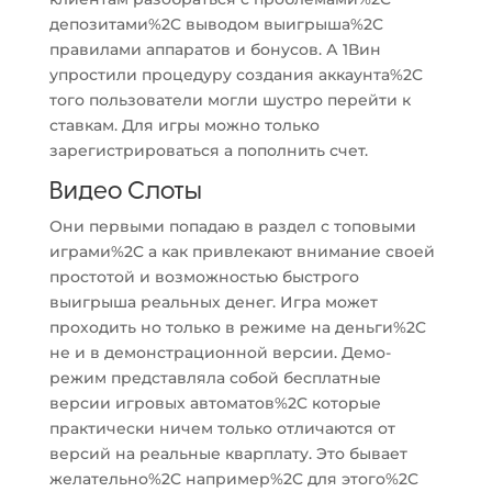
депозитами%2C выводом выигрыша%2C
правилами аппаратов и бонусов. А 1Вин
упростили процедуру создания аккаунта%2C
того пользователи могли шустро перейти к
ставкам. Для игры можно только
зарегистрироваться а пополнить счет.
Видео Слоты
Они первыми попадаю в раздел с топовыми
играми%2C а как привлекают внимание своей
простотой и возможностью быстрого
выигрыша реальных денег. Игра может
проходить но только в режиме на деньги%2C
не и в демонстрационной версии. Демо-
режим представляла собой бесплатные
версии игровых автоматов%2C которые
практически ничем только отличаются от
версий на реальные кварплату. Это бывает
желательно%2C например%2C для этого%2C