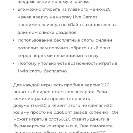
щедрые акции новому игрокам.
Его можно открыть из главного меню%2C
нажав вверху на кнопку Live Games
например кликнув по «Лайв казино» слева а
длинном списке разделов.
Использование бесплатные слоты онлайн
позволит вам получить обретенный опыт
перед первыми вложениями в игру.
Поэтому у только есть возможность играть в
1 win слоты бесплатно.
Для каждой игры есть пробная версия%2C
понятный видео-отчет сил аппарата. Если
администрация просит отправить
документы%2C а клиент этого не сделал%2C
же ему просто не одобрят вывод копеечки. Он
может играть в слоты%2C ставить деньги в
букмекерской конторе и п. д. Она помогаете
клиентам разобраться с проблемами%2C