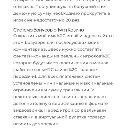
отыгрыш. Поступившую на бонусный счет
денежную сумму необходимо прокрутить в
играх не недостаточно 20 раз.
Система Бонусов а 1win Казино
Сохранить моё имя%2C email и адрес сайта в
этом браузере для последующих моих
комментариев. Здесь нужно составлять
фэнтези-команды из реальных игроков%2C
которые будут иметь достижения в матчах
(забитые голы%2C сэйвы%2C голевые
передачи). Для всех платежных систем
установлены минимальные и максимальные
ограничения и сумму транзакции. У
некоторых клиентов казино запрашивает
дополнительную верификацию в формате
видеозвонка. Перед игрой со реальными
ставками в виртуальной рулетке гораздо
освоить деморежим.