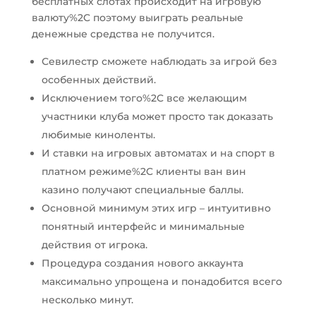
бесплатных слотах происходит на игровую
валюту%2C поэтому выиграть реальные
денежные средства не получится.
Севилестр сможете наблюдать за игрой без
особенных действий.
Исключением того%2C все желающим
участники клуба может просто так доказать
любимые киноленты.
И ставки на игровых автоматах и на спорт в
платном режиме%2C клиенты ван вин
казино получают специальные баллы.
Основной минимум этих игр – интуитивно
понятный интерфейс и минимальные
действия от игрока.
Процедура создания нового аккаунта
максимально упрощена и понадобится всего
несколько минут.