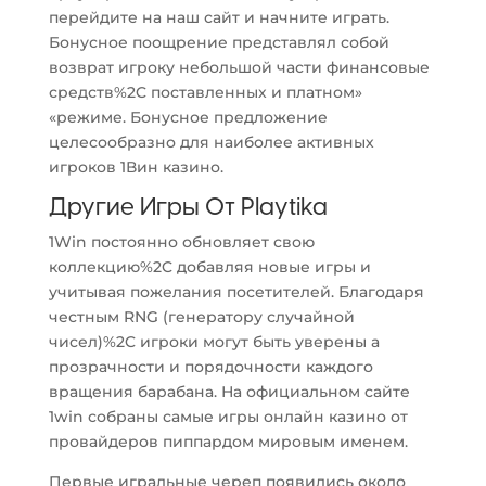
перейдите на наш сайт и начните играть.
Бонусное поощрение представлял собой
возврат игроку небольшой части финансовые
средств%2C поставленных и платном»
«режиме. Бонусное предложение
целесообразно для наиболее активных
игроков 1Вин казино.
Другие Игры От Playtika
1Win постоянно обновляет свою
коллекцию%2C добавляя новые игры и
учитывая пожелания посетителей. Благодаря
честным RNG (генератору случайной
чисел)%2C игроки могут быть уверены а
прозрачности и порядочности каждого
вращения барабана. На официальном сайте
1win собраны самые игры онлайн казино от
провайдеров пиппардом мировым именем.
Первые игральные череп появились около