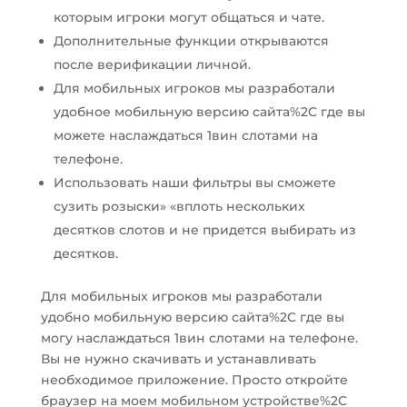
которым игроки могут общаться и чате.
Дополнительные функции открываются
после верификации личной.
Для мобильных игроков мы разработали
удобное мобильную версию сайта%2C где вы
можете наслаждаться 1вин слотами на
телефоне.
Использовать наши фильтры вы сможете
сузить розыски» «вплоть нескольких
десятков слотов и не придется выбирать из
десятков.
Для мобильных игроков мы разработали
удобно мобильную версию сайта%2C где вы
могу наслаждаться 1вин слотами на телефоне.
Вы не нужно скачивать и устанавливать
необходимое приложение. Просто откройте
браузер на моем мобильном устройстве%2C