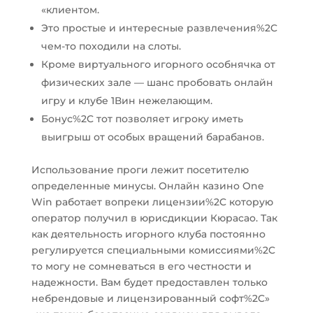
«клиентом.
Это простые и интересные развлечения%2C
чем-то походили на слоты.
Кроме виртуального игорного особнячка от
физических зале — шанс пробовать онлайн
игру и клубе 1Вин нежелающим.
Бонус%2C тот позволяет игроку иметь
выигрыш от особых вращений барабанов.
Использование проги лежит посетителю
определенные минусы. Онлайн казино One
Win работает вопреки лицензии%2C которую
оператор получил в юрисдикции Кюрасао. Так
как деятельность игорного клуба постоянно
регулируется специальными комиссиями%2C
то могу не сомневаться в его честности и
надежности. Вам будет предоставлен только
небрендовые и лицензированный софт%2C»