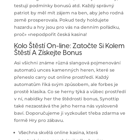
testují podmínky bonusů atd. Každý správný
patriot by měl mít zájem na ben, aby jeho rodná
země prosperovala. Pokud tedy holdujete
hazardu a hry jsou pro vás na denním pořádku,
proč» «nepodpořit česká kasina!
Kolo Štěstí On-line: Zatočte Si Kolem
Štěstí A Získejte Bonus
Asi všichni známe různá slangová pojmenování
automatů unces kamenných heren, které se
přeneslo carry out online prostředí. Každý
automatům říká svým způsobem, ale forbes je
prostě klasika. Co se herny týká a vůbec prostředí
v ní, nabídky her the štědrosti bonus, Synottip
také nezaostává the jeho herna nás vysloveně
baví. Doporučujeme ji vyzkoušet třeba zdarma ve
formě Hry pro zábavu.
Všechna skvělá online kasina, která