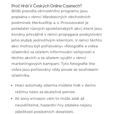
Proč Hrát V Českých Online Casinech?
Bližší pravidla věrnostního programu jsou
popsána v rámci Všeobecných obchodních
podmínek MerkurXtip a. s. Provozovatel je
pořadatel různých společenských akcí, které jsou
konány převážně v rámci propagace poskytování
jeho služeb jednotlivým klientům. V rámci těchto
akcí mohou být pořizovány» «fotografie a videa
účastníků za účelem informování veřejnosti o
těchto akcích a za účelem využití v rámci
marketingových kampaní. Tyto fotografie the
videa jsou pořizovány vždy pouze se souhlasem
účastníka.
Hrací automaty zdarma můžete hrát v demo
režimu nebo za skutečné peníze.
Ač sony ericsson vám to může zdát až
neuvěřitelné, hazardní hry zdaleka nejsou
záležitostí posledních desetiletí.