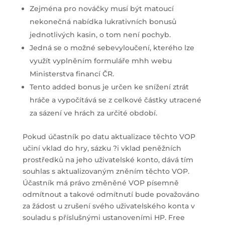
Zejména pro nováčky musí být matoucí
nekonečná nabídka lukrativních bonusů
jednotlivých kasin, o tom není pochyb.
Jedná se o možné sebevyloučení, kterého lze
využít vyplněním formuláře mhh webu
Ministerstva financí ČR.
Tento added bonus je určen ke snížení ztrát
hráče a vypočítává se z celkové částky utracené
za sázení ve hrách za určité období.
Pokud účastník po datu aktualizace těchto VOP
učiní vklad do hry, sázku ?i vklad peněžních
prostředků na jeho uživatelské konto, dává tím
souhlas s aktualizovaným zněním těchto VOP.
Účastník má právo změněné VOP písemně
odmítnout a takové odmítnutí bude považováno
za žádost u zrušení svého uživatelského konta v
souladu s příslušnými ustanoveními HP. Free