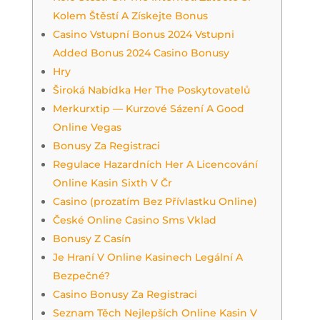
Kolem Štěstí A Získejte Bonus
Casino Vstupní Bonus 2024 Vstupni
Added Bonus 2024 Casino Bonusy
Hry
Široká Nabídka Her The Poskytovatelů
Merkurxtip — Kurzové Sázení A Good
Online Vegas
Bonusy Za Registraci
Regulace Hazardních Her A Licencování
Online Kasin Sixth V Čr
Casino (prozatím Bez Přívlastku Online)
České Online Casino Sms Vklad
Bonusy Z Casín
Je Hraní V Online Kasinech Legální A
Bezpečné?
Casino Bonusy Za Registraci
Seznam Těch Nejlepších Online Kasin V