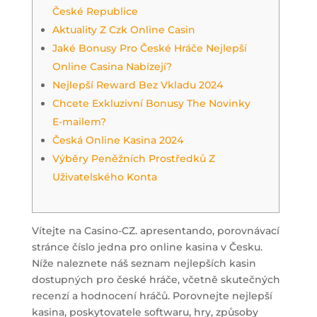
České Republice
Aktuality Z Czk Online Casin
Jaké Bonusy Pro České Hráče Nejlepší
Online Casina Nabízejí?
Nejlepší Reward Bez Vkladu 2024
Chcete Exkluzivní Bonusy The Novinky
E‑mailem?
Česká Online Kasina 2024
Výběry Peněžních Prostředků Z
Uživatelského Konta
Vítejte na Casino-CZ. apresentando, porovnávací
stránce číslo jedna pro online kasina v Česku.
Níže naleznete náš seznam nejlepších kasin
dostupných pro české hráče, včetně skutečných
recenzí a hodnocení hráčů. Porovnejte nejlepší
kasina, poskytovatele softwaru, hry, způsoby