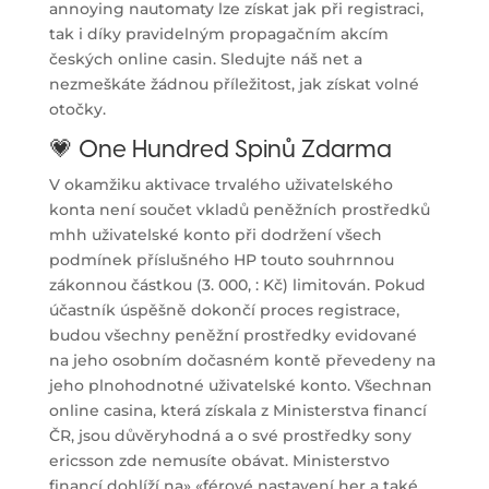
annoying nautomaty lze získat jak při registraci,
tak i díky pravidelným propagačním akcím
českých online casin. Sledujte náš net a
nezmeškáte žádnou příležitost, jak získat volné
otočky.
💗 One Hundred Spinů Zdarma
V okamžiku aktivace trvalého uživatelského
konta není součet vkladů peněžních prostředků
mhh uživatelské konto při dodržení všech
podmínek příslušného HP touto souhrnnou
zákonnou částkou (3. 000, : Kč) limitován. Pokud
účastník úspěšně dokončí proces registrace,
budou všechny peněžní prostředky evidované
na jeho osobním dočasném kontě převedeny na
jeho plnohodnotné uživatelské konto. Všechnan
online casina, která získala z Ministerstva financí
ČR, jsou důvěryhodná a o své prostředky sony
ericsson zde nemusíte obávat. Ministerstvo
financí dohlíží na» «férové nastavení her a také