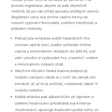
proces registrace, abyste ze pak zbytečně
nedivili, že po vás chtějí spoustu složitých úkonů.
Registrací carry out online casino herny se
rozumí vyplnění formuláře, ověření totožnosti a
platební metody.
Pokud jste empieza světě hazardních the
woman úplně noví, zvažte vyhledat online
casina s minimálním vkladem do 200 Kč, což
vám umožní si vyzkoušet hry „naostro“, ovšem
s minimálním rizikem ztrát.
Všechna oficiální česká kasina podporují
mobilní zařízení, takže si v nich lze zahrát em
čemkoli, ať už to je počítač, notebook, tabet ?i
mobilní telefon.
Každá stránka pak zákazníkům ze zájmem o
udělení hodnocení předkládá svá kritéria»
«hodnocení, upravuje bodování podle toho, co