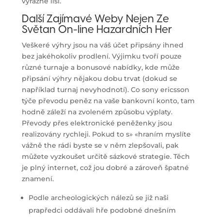
výrazně liší.
Další Zajímavé Weby Nejen Ze
Světan On-line Hazardních Her
Veškeré výhry jsou na váš účet připsány ihned
bez jakéhokoliv prodlení. Výjimku tvoří pouze
různé turnaje a bonusové nabídky, kde může
připsání výhry nějakou dobu trvat (dokud se
například turnaj nevyhodnotí). Co sony ericsson
týče převodu peněz na vaše bankovní konto, tam
hodně záleží na zvoleném způsobu výplaty.
Převody přes elektronické peněženky jsou
realizovány rychleji. Pokud to s» «hraním myslíte
vážně the rádi byste se v něm zlepšovali, pak
můžete vyzkoušet určitě sázkové strategie. Těch
je plný internet, což jou dobré a zároveň špatné
znamení.
Podle archeologických nálezů se již naši
prapředci oddávali hře podobné dnešním