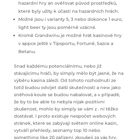
hazardní hry an ověřovat původ prostředků,
které byly užity k účasti na hazardních hrách.
Možné jsou i varianty 5, 3 nebo dokonce 1 euro,
light beer ty jsou poměrně vzácné.
Kromě Grandwinu je možné hrát kasinové hry
v appce ještě v Tipsportu, Fortuně, Sazce a
Betanu.
Snad každému potenciálnímu, nebo již
stávajícímu hráči, by simply mělo být jasné, že na
výběru kasina záleží. Od tohoto rozhodnutí ze
totiž budou odvíjet další skutečnosti a new jako
sněhová koule se budou nabalovat, a v případě,
že by to be able to nebyla nijak pozitivní
zkušenost, mohlo by simply se vám z . ní těžko
dostávat. I proto existuje nespočet webových
stránek, které se zabývají světem online kasin,
vytváří přehledy, seznamy top 10 nebo
something like 20 zařízení, zkoušejí za vás hry,