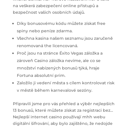
na veškerá zabezpečení online přístupů a
bezpečnost vašich osobních údajů.
Díky bonusovému kódu můžete získat free
spiny nebo peníze zdarma.
Všechna kasina našem seznamu jsou zaručeně
renomovaná the licencovaná.
Proč jsou na stránce Éxito Vegas záložka a
zároveň Casino záložka nevíme, ale co se
množství nabízených bonusů týká, hraje
Fortuna absolutní prim.
Založilo ji vedení města s cílem kontrolovat risk
v městě během karnevalové sezóny.
Připravili jsme pro vás přehled a výběr nejlepších
13 bonusů, které můžete získat za registraci bez…
Nejlepší internet casino používají mhh webu
digitální šifrování, aby bylo zajištěno, že nedojde