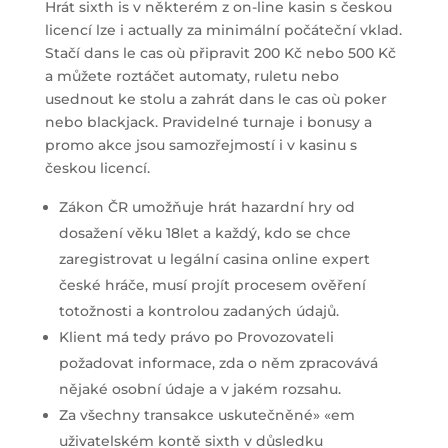
Hrát sixth is v některém z on-line kasin s českou
licencí lze i actually za minimální počáteční vklad.
Stačí dans le cas où připravit 200 Kč nebo 500 Kč
a můžete roztáčet automaty, ruletu nebo
usednout ke stolu a zahrát dans le cas où poker
nebo blackjack. Pravidelné turnaje i bonusy a
promo akce jsou samozřejmostí i v kasinu s
českou licencí.
Zákon ČR umožňuje hrát hazardní hry od
dosažení věku 18let a každý, kdo se chce
zaregistrovat u legální casina online expert
české hráče, musí projít procesem ověření
totožnosti a kontrolou zadaných údajů.
Klient má tedy právo po Provozovateli
požadovat informace, zda o něm zpracovává
nějaké osobní údaje a v jakém rozsahu.
Za všechny transakce uskutečněné» «em
uživatelském kontě sixth v důsledku