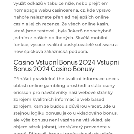
využít odkazů v tabulce níže, nebo přejít em
homepage webu casinoarena. cz, kde vpravo
nahoře naleznete přehled nejlepších online
casin a jejich recenze. Ze všech online kasin,
která jsme testovali, byla Joker8 nepochybně
jedním z našich oblíbených. Skvělá mobilní
funkce, vysoce kvalitní poskytovatelé softwaru a
new špičková zákaznická podpora.
Casino Vstupní Bonus 2024 Vstupni
Bonus 2024 Casino Bonusy
Přinášet pravidelné the kvalitní informace unces
oblasti online gambling prostředí a stát» «sony
ericsson pro návštěvníky naší webové stránky
zdrojem kvalitních informací a web based
zdrojem, kam ze budou s důvěrou vracet. Jde u
stejnou logiku bonusu jako u vkladového bonus,
ale výše bonusu není vázána na váš vklad, ale
objem sázek (obrat), které/který provedete v
herně. Připravili jsme si professional vás výběr