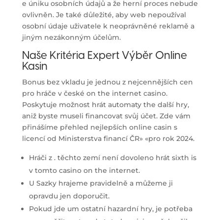
e úniku osobních údajů a že herní proces nebude
ovlivněn. Je také důležité, aby web nepoužíval
osobní údaje uživatele k neoprávněné reklamě a
jiným nezákonným účelům.
Naše Kritéria Expert Výběr Online
Kasin
Bonus bez vkladu je jednou z nejcennějších cen
pro hráče v české on the internet casino.
Poskytuje možnost hrát automaty the další hry,
aniž byste museli financovat svůj účet. Zde vám
přinášíme přehled nejlepších online casin s
licencí od Ministerstva financí ČR» «pro rok 2024.
Hráči z . těchto zemí není dovoleno hrát sixth is
v tomto casino on the internet.
U Sazky hrajeme pravidelně a můžeme ji
opravdu jen doporučit.
Pokud jde um ostatní hazardní hry, je potřeba