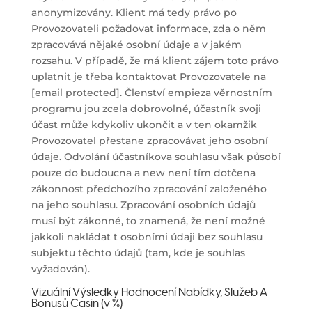
anonymizovány. Klient má tedy právo po
Provozovateli požadovat informace, zda o něm
zpracovává nějaké osobní údaje a v jakém
rozsahu. V případě, že má klient zájem toto právo
uplatnit je třeba kontaktovat Provozovatele na
[email protected]. Členství empieza věrnostním
programu jou zcela dobrovolné, účastník svoji
účast může kdykoliv ukončit a v ten okamžik
Provozovatel přestane zpracovávat jeho osobní
údaje. Odvolání účastníkova souhlasu však působí
pouze do budoucna a new není tím dotčena
zákonnost předchozího zpracování založeného
na jeho souhlasu. Zpracování osobních údajů
musí být zákonné, to znamená, že není možné
jakkoli nakládat t osobními údaji bez souhlasu
subjektu těchto údajů (tam, kde je souhlas
vyžadován).
Vizuální Výsledky Hodnocení Nabídky, Služeb A
Bonusů Casin (v %)