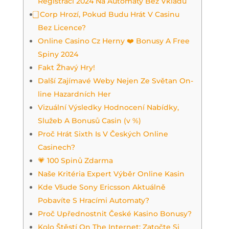
Registraci 2024 Na Automaty Bez Vkladu
⃣ Corp Hrozí, Pokud Budu Hrát V Casinu
Bez Licence?
Online Casino Cz Herny ❤️ Bonusy A Free
Spiny 2024
Fakt Žhavý Hry!
Další Zajímavé Weby Nejen Ze Světan On-
line Hazardních Her
Vizuální Výsledky Hodnocení Nabídky,
Služeb A Bonusů Casin (v %)
Proč Hrát Sixth Is V Českých Online
Casinech?
💗 100 Spinů Zdarma
Naše Kritéria Expert Výběr Online Kasin
Kde Všude Sony Ericsson Aktuálně
Pobavíte S Hracími Automaty?
Proč Upřednostnit České Kasino Bonusy?
Kolo Štěstí On The Internet: Zatočte Si