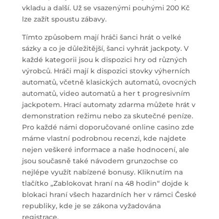
vkladu a další. Už se vsazenými pouhými 200 Kč
lze zažít spoustu zábavy.
Tímto způsobem mají hráči šanci hrát o velké
sázky a co je důležitější, šanci vyhrát jackpoty. V
každé kategorii jsou k dispozici hry od různých
výrobců. Hráči mají k dispozici stovky výherních
automatů, včetně klasických automatů, ovocných
automatů, video automatů a her t progresivním
jackpotem. Hrací automaty zdarma můžete hrát v
demonstration režimu nebo za skutečné peníze.
Pro každé námi doporučované online casino zde
máme vlastní podrobnou recenzi, kde najdete
nejen veškeré informace a naše hodnocení, ale
jsou současně také návodem grunzochse co
nejlépe využít nabízené bonusy. Kliknutím na
tlačítko „Zablokovat hraní na 48 hodin“ dojde k
blokaci hraní všech hazardních her v rámci České
republiky, kde je se zákona vyžadována
registrace.